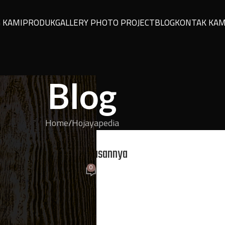
 KAMI
PRODUK
GALLERY PHOTO PROJECT
BLOG
KONTAK KAM
Blog
Home
Hojayapedia
YAPEDIA
Keunggulan dan Keterbatasannya
0
On 12 November 2025