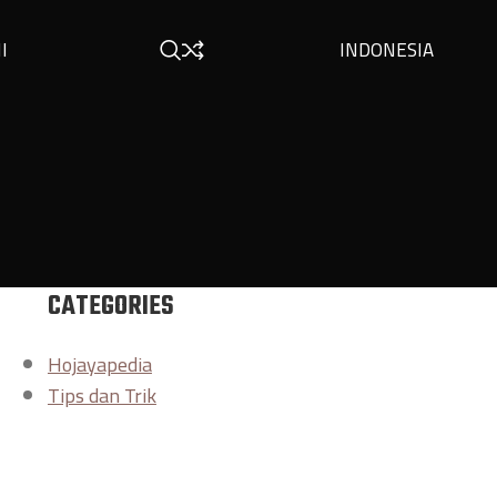
INDONESIA
I
CATEGORIES
Hojayapedia
Tips dan Trik