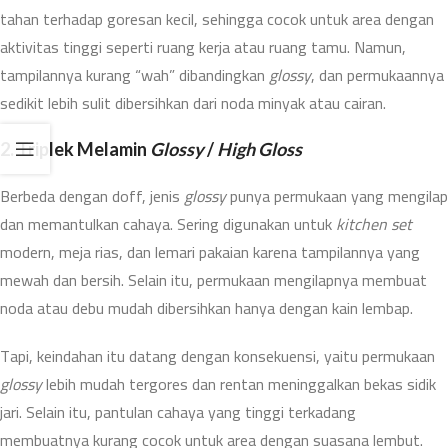
tahan terhadap goresan kecil, sehingga cocok untuk area dengan
aktivitas tinggi seperti ruang kerja atau ruang tamu. Namun,
tampilannya kurang “wah” dibandingkan
glossy
, dan permukaannya
sedikit lebih sulit dibersihkan dari noda minyak atau cairan.
2. Triplek Melamin
Glossy
/
High Gloss
Berbeda dengan doff, jenis
glossy
punya permukaan yang mengilap
dan memantulkan cahaya. Sering digunakan untuk
kitchen set
modern, meja rias, dan lemari pakaian karena tampilannya yang
mewah dan bersih. Selain itu, permukaan mengilapnya membuat
noda atau debu mudah dibersihkan hanya dengan kain lembap.
Tapi, keindahan itu datang dengan konsekuensi, yaitu permukaan
glossy
lebih mudah tergores dan rentan meninggalkan bekas sidik
jari. Selain itu, pantulan cahaya yang tinggi terkadang
membuatnya kurang cocok untuk area dengan suasana lembut.