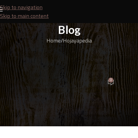
Skip to navigation
Skip to main content
Blog
Home
Hojayapedia
HOJAYAPEDIA
Yuk, Kenali Jenis Triplek Melamin yang Cocok untuk
Kebutuhan Proyek
0
SEO Team
On 17 Desember 2025