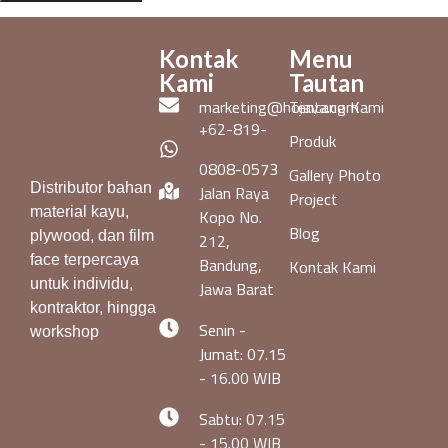
Kontak
Menu
Kami
Tautan
marketing@hojaya.com
Tentang Kami
+62-819-
Produk
0808-0573
Gallery Photo
Jalan Raya
Distributor bahan
Project
Kopo No.
material kayu,
Blog
212,
plywood, dan film
Bandung,
face terpercaya
Kontak Kami
Jawa Barat
untuk individu,
kontraktor, hingga
Senin -
workshop
Jumat: 07.15
- 16.00 WIB
Sabtu: 07.15
- 15.00 WIB