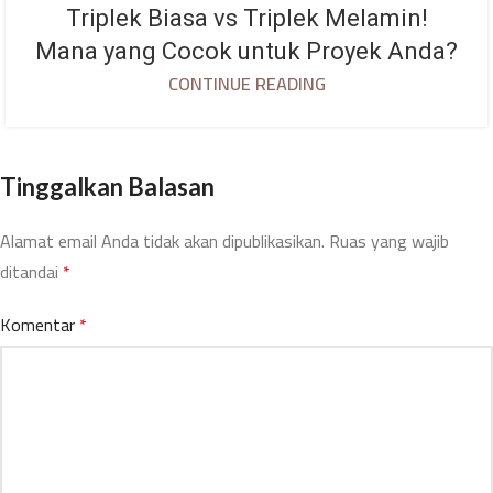
Triplek Biasa vs Triplek Melamin!
Mana yang Cocok untuk Proyek Anda?
CONTINUE READING
Tinggalkan Balasan
Alamat email Anda tidak akan dipublikasikan.
Ruas yang wajib
ditandai
*
Komentar
*