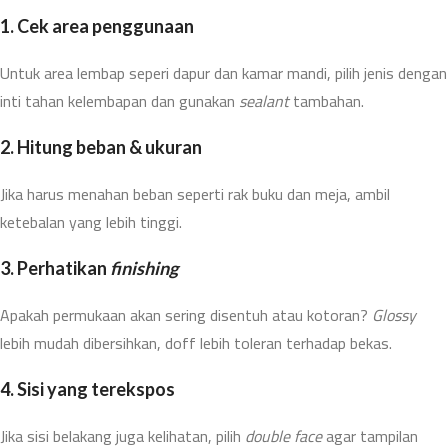
1. Cek area penggunaan
Untuk area lembap seperi dapur dan kamar mandi, pilih jenis dengan
inti tahan kelembapan dan gunakan
sealant
tambahan.
2. Hitung beban & ukuran
Jika harus menahan beban seperti rak buku dan meja, ambil
ketebalan yang lebih tinggi.
3. Perhatikan
finishing
Apakah permukaan akan sering disentuh atau kotoran?
Glossy
lebih mudah dibersihkan, doff lebih toleran terhadap bekas.
4. Sisi yang terekspos
Jika sisi belakang juga kelihatan, pilih
double face
agar tampilan