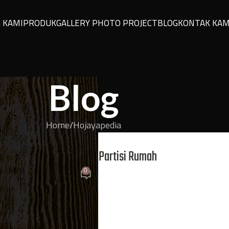
 KAMI
PRODUK
GALLERY PHOTO PROJECT
BLOG
KONTAK KAM
Blog
Home
Hojayapedia
YAPEDIA
s Triplek untuk Dinding Partisi Rumah
0
m
On 14 Januari 2026