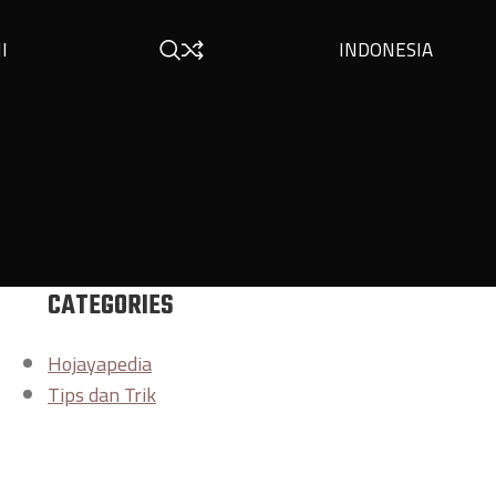
INDONESIA
I
CATEGORIES
Hojayapedia
Tips dan Trik